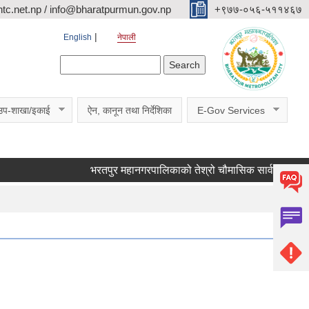
c.net.np / info@bharatpurmun.gov.np
‌‌+९७७-०५६-५११४६७
English
नेपाली
Search form
Search
उप-शाखा/इकाई
ऐन, कानून तथा निर्देशिका
E-Gov Services
भरतपुर महानगरपालिकाको तेश्रो चौमासिक सार्वजनिक सुनुवाई कार