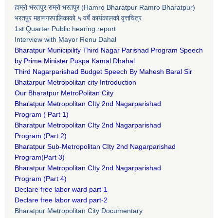
हाम्रो भरतपुर राम्रो भरतपुर (Hamro Bharatpur Ramro Bharatpur)
भरतपुर महानगरपालिकाको ५ वर्षे कार्यकालको वृत्तचित्र
1st Quarter Public hearing report
Interview with Mayor Renu Dahal
Bharatpur Municipility Third Nagar Parishad Program Speech
by Prime Minister Puspa Kamal Dhahal​
Third Nagarparishad Budget Speech By Mahesh Baral Sir​
Bhatarpur Metropolitan city Introduction​
Our Bharatpur MetroPolitan City​
B
haratpur Metropolitan CIty 2nd Nagarparishad
Program
(
Part 1)
B
haratpur Metropolitan CIty 2nd Nagarparishad
Program
(Part 2)
B
haratpur Sub-Metropolitan CIty 2nd Nagarparishad
Program
(Part 3)
B
haratpur Metropolitan CIty 2nd Nagarparishad
Program
(Part 4)
Declare free labor ward part-1
Declare free labor ward part-2
Bharatpur Metropolitan City Documentary