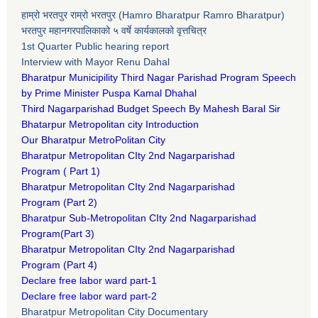
हाम्रो भरतपुर राम्रो भरतपुर (Hamro Bharatpur Ramro Bharatpur)
भरतपुर महानगरपालिकाको ५ वर्षे कार्यकालको वृत्तचित्र
1st Quarter Public hearing report
Interview with Mayor Renu Dahal
Bharatpur Municipility Third Nagar Parishad Program Speech
by Prime Minister Puspa Kamal Dhahal​
Third Nagarparishad Budget Speech By Mahesh Baral Sir​
Bhatarpur Metropolitan city Introduction​
Our Bharatpur MetroPolitan City​
B
haratpur Metropolitan CIty 2nd Nagarparishad
Program
(
Part 1)
B
haratpur Metropolitan CIty 2nd Nagarparishad
Program
(Part 2)
B
haratpur Sub-Metropolitan CIty 2nd Nagarparishad
Program
(Part 3)
B
haratpur Metropolitan CIty 2nd Nagarparishad
Program
(Part 4)
Declare free labor ward part-1
Declare free labor ward part-2
Bharatpur Metropolitan City Documentary