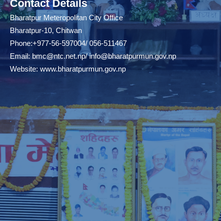
Contact Details
Bharatpur Meteropolitan City Office
Bharatpur-10, Chitwan
Phone:+977-56-597004/ 056-511467
Email:
bmc@ntc.net.np
/
info@bharatpurmun.gov.np
Website:
www.bharatpurmun.gov.np