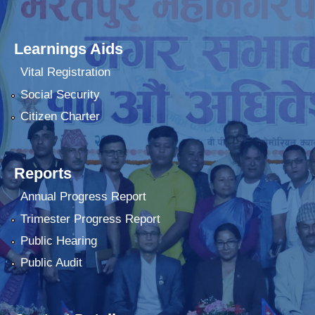
Learnings Aids
Vital Registration
Social Security
Citizen Charter
Reports
Annual Progress Report
Trimester Progress Report
Public Hearing
Public Audit