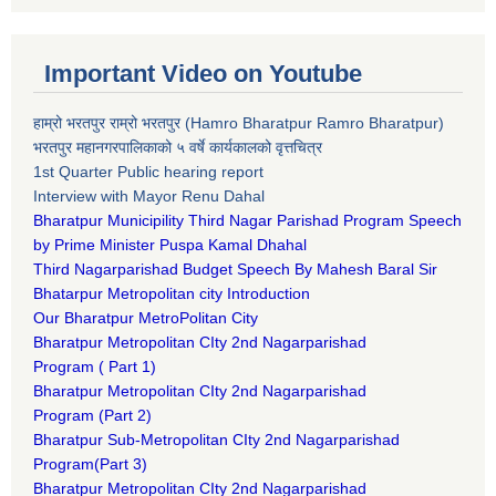
Important Video on Youtube
हाम्रो भरतपुर राम्रो भरतपुर (Hamro Bharatpur Ramro Bharatpur)
भरतपुर महानगरपालिकाको ५ वर्षे कार्यकालको वृत्तचित्र
1st Quarter Public hearing report
Interview with Mayor Renu Dahal
Bharatpur Municipility Third Nagar Parishad Program Speech
by Prime Minister Puspa Kamal Dhahal​
Third Nagarparishad Budget Speech By Mahesh Baral Sir​
Bhatarpur Metropolitan city Introduction​
Our Bharatpur MetroPolitan City​
B
haratpur Metropolitan CIty 2nd Nagarparishad
Program
(
Part 1)
B
haratpur Metropolitan CIty 2nd Nagarparishad
Program
(Part 2)
B
haratpur Sub-Metropolitan CIty 2nd Nagarparishad
Program
(Part 3)
B
haratpur Metropolitan CIty 2nd Nagarparishad