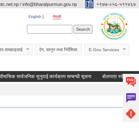
c.net.np / info@bharatpurmun.gov.np
‌‌+९७७-०५६-५११४६७
English
नेपाली
Search form
Search
उप-शाखा/इकाई
ऐन, कानून तथा निर्देशिका
E-Gov Services
 सार्वजनिक सुनुवाई कार्यक्रम सम्बन्धी सूचना
बोलपत्र स्वीकृतका लागि