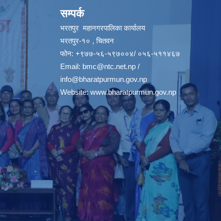
सम्पर्क
भरतपुर महानगरपालिका कार्यालय
भरतपुर-१० , चितवन
फोन: +९७७-५६-५९७००४/ ०५६-५११४६७
Email:
bmc@ntc.net.np
/
info@bharatpurmun.gov.np
Website:
www.bharatpurmun.gov.np