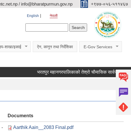
c.net.np / info@bharatpurmun.gov.np
‌‌+९७७-०५६-५११४६७
English
नेपाली
Search form
Search
उप-शाखा/इकाई
ऐन, कानून तथा निर्देशिका
E-Gov Services
भरतपुर महानगरपालिकाको तेश्रो चौमासिक सार्वजनिक सुनुवाई कार्
Documents
-
Aarthik Aain__2083 Final.pdf