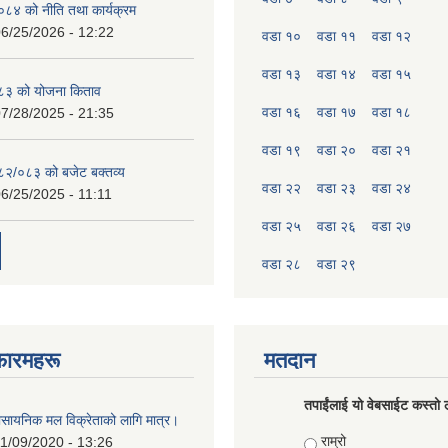
४ को नीति तथा कार्यक्रम
6/25/2026 - 12:22
वडा १०
वडा ११
वडा १२
वडा १३
वडा १४
वडा १५
८३ को योजना किताव
वडा १६
वडा १७
वडा १८
7/28/2025 - 21:35
वडा १९
वडा २०
वडा २१
०८२/०८३ को बजेट बक्तव्य
वडा २२
वडा २३
वडा २४
6/25/2025 - 11:11
वडा २५
वडा २६
वडा २७
वडा २८
वडा २९
फारमहरू
मतदान
तपाईंलाई यो वेबसाईट कस्तो ल
ासायनिक मल विक्रेताको लागि मात्र।
Choices
राम्रो
1/09/2020 - 13:26