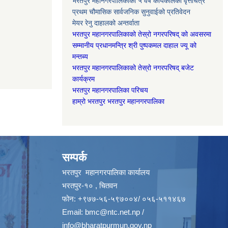
भरतपुर महानगरपालिकाको ५ वर्षे कार्यकालको वृत्तचित्र
प्रथम चौमासिक सार्वजनिक सुनुवाईको प्रतिवेदन
मेयर रेनु दाहालको अन्तर्वाता
भरतपुर महानगरपालिकाको तेस्रो नगरपरिषद् को अवसरमा
सम्मानीय प्रधानमन्त्रि श्री पुष्पकमल दाहाल ज्यू को
मन्तब्य
भरतपुर महानगरपालिकाको तेस्रो नगरपरिषद् बजेट
कार्यक्रम
भरतपुर महानगरपालिका परिचय
हाम्रो भरतपुर भरतपुर महानगरपालिका
सम्पर्क
भरतपुर महानगरपालिका कार्यालय
भरतपुर-१० , चितवन
फोन: +९७७-५६-५९७००४/ ०५६-५११४६७
Email:
bmc@ntc.net.np
/
info@bharatpurmun.gov.np