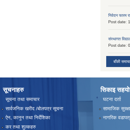
निवेदन फारम र
Post date:
1
संस्थागत विद्य
Post date:
0
बाँकी समाच
सूचनाहरु
सिकाइ सहयोग
सूचना तथा समाचार
घटना दर्ता
सार्वजनिक खरीद /बोलपत्र सूचना
सामाजिक सुरक्ष
ऐन, कानुन तथा निर्देशिका
नागरिक वडापत्
कर तथा शुल्कहरु