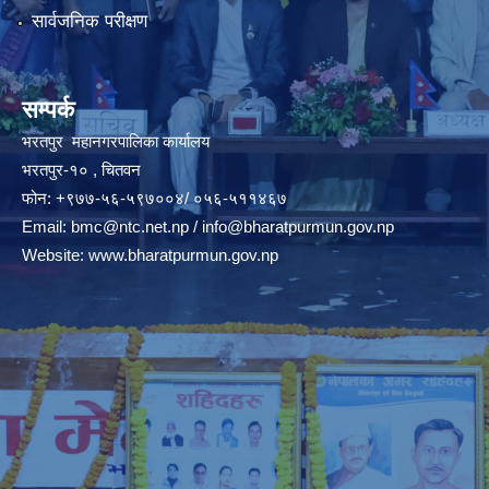
सार्वजनिक परीक्षण
सम्पर्क
भरतपुर महानगरपालिका कार्यालय
भरतपुर-१० , चितवन
फोन: +९७७-५६-५९७००४/ ०५६-५११४६७
Email:
bmc@ntc.net.np
/
info@bharatpurmun.gov.np
Website:
www.bharatpurmun.gov.np