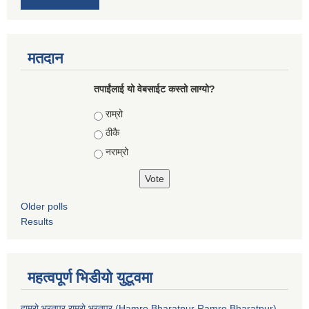
मतदान
तपाईंलाई यो वेबसाईट कस्तो लाग्यो?
Choices
राम्रो
ठीकै
नराम्रो
Older polls
Results
महत्वपूर्ण भिडीयो युटूवमा
हाम्रो भरतपुर राम्रो भरतपुर (Hamro Bharatpur Ramro Bharatpur)