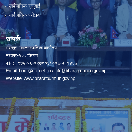
सार्वजनिक सुनुवाई
सार्वजनिक परीक्षण
सम्पर्क
भरतपुर महानगरपालिका कार्यालय
भरतपुर-१० , चितवन
फोन: +९७७-५६-५९७००४/ ०५६-५११४६७
Email:
bmc@ntc.net.np
/
info@bharatpurmun.gov.np
Website:
www.bharatpurmun.gov.np