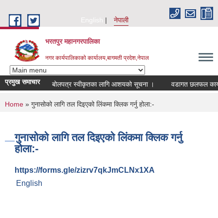
Skip to main content
English
नेपाली
भरतपुर महानगरपालिका
नगर कार्यपालिकाको कार्यालय,बागमती प्रदेश,नेपाल
प्रमुख समाचार
बोलपत्र स्वीकृतका लागि आशयको सूचना ।
वडागत छलफल कार्यक्रम 
You are here
Home
» गुनासोको लागि तल दिइएको लिंकमा क्लिक गर्नु होला:-
गुनासोको लागि तल दिइएको लिंकमा क्लिक गर्नु
होला:-
https://forms.gle/zizrv7qkJmCLNx1XA
English