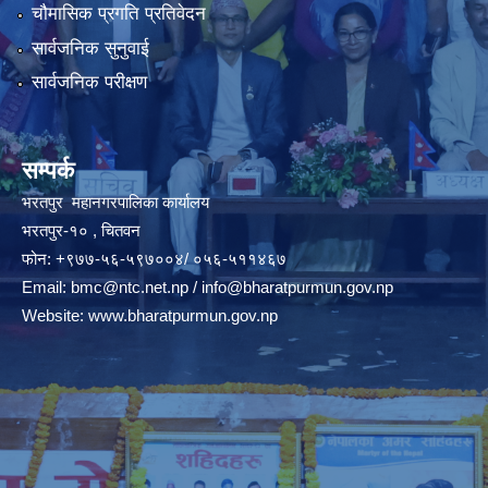
चौमासिक प्रगति प्रतिवेदन
सार्वजनिक सुनुवाई
सार्वजनिक परीक्षण
सम्पर्क
भरतपुर महानगरपालिका कार्यालय
भरतपुर-१० , चितवन
फोन: +९७७-५६-५९७००४/ ०५६-५११४६७
Email:
bmc@ntc.net.np
/
info@bharatpurmun.gov.np
Website:
www.bharatpurmun.gov.np