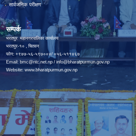
सार्वजनिक परीक्षण
सम्पर्क
भरतपुर महानगरपालिका कार्यालय
भरतपुर-१० , चितवन
फोन: +९७७-५६-५९७००४/ ०५६-५११४६७
Email:
bmc@ntc.net.np
/
info@bharatpurmun.gov.np
Website:
www.bharatpurmun.gov.np