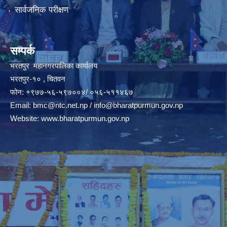
सार्वजनिक परीक्षण
सम्पर्क
भरतपुर महानगरपालिका कार्यालय
भरतपुर-१० , चितवन
फोन: +९७७-५६-५९७००४/ ०५६-५११४६७
Email:
bmc@ntc.net.np
/
info@bharatpurmun.gov.np
Website:
www.bharatpurmun.gov.np