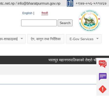
c.net.np / info@bharatpurmun.gov.np
‌‌+९७७-०५६-५११४६७
English
नेपाली
Search form
Search
उप-शाखा/इकाई
ऐन, कानून तथा निर्देशिका
E-Gov Services
भरतपुर महानगरपालिकाको तेश्रो चौमासिक सार्वजनिक 