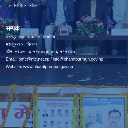
सार्वजनिक परीक्षण
सम्पर्क
भरतपुर महानगरपालिका कार्यालय
भरतपुर-१० , चितवन
फोन: +९७७-५६-५९७००४/ ०५६-५११४६७
Email:
bmc@ntc.net.np
/
info@bharatpurmun.gov.np
Website:
www.bharatpurmun.gov.np