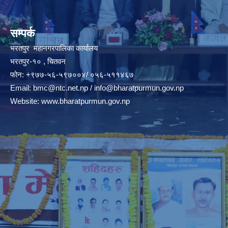
सम्पर्क
भरतपुर महानगरपालिका कार्यालय
भरतपुर-१० , चितवन
फोन: +९७७-५६-५९७००४/ ०५६-५११४६७
Email:
bmc@ntc.net.np
/
info@bharatpurmun.gov.np
Website:
www.bharatpurmun.gov.np