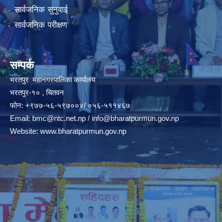
सार्वजनिक सुनुवाई
सार्वजनिक परीक्षण
सम्पर्क
भरतपुर महानगरपालिका कार्यालय
भरतपुर-१० , चितवन
फोन: +९७७-५६-५९७००४/ ०५६-५११४६७
Email:
bmc@ntc.net.np
/
info@bharatpurmun.gov.np
Website:
www.bharatpurmun.gov.np