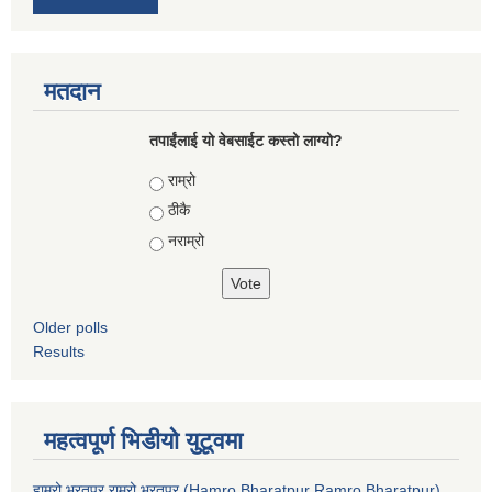
मतदान
तपाईंलाई यो वेबसाईट कस्तो लाग्यो?
Choices
राम्रो
ठीकै
नराम्रो
Older polls
Results
महत्वपूर्ण भिडीयो युटूवमा
हाम्रो भरतपुर राम्रो भरतपुर (Hamro Bharatpur Ramro Bharatpur)