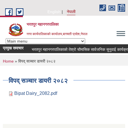
Skip to main content
English
नेपाली
भरतपुर महानगरपालिका
नगर कार्यपालिकाको कार्यालय,बागमती प्रदेश,नेपाल
प्रमुख समाचार
भरतपुर महानगरपालिकाको तेश्रो चौमासिक सार्वजनिक सुनुवाई कार्यक्रम सम्ब
You are here
Home
» विपद् सञ्चार डायरी २०८२
विपद् सञ्चार डायरी २०८२
Bipat Dairy_2082.pdf