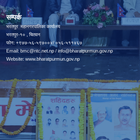
सम्पर्क
भरतपुर महानगरपालिका कार्यालय
भरतपुर-१० , चितवन
फोन: +९७७-५६-५९७००४/ ०५६-५११४६७
Email:
bmc@ntc.net.np
/
info@bharatpurmun.gov.np
Website:
www.bharatpurmun.gov.np