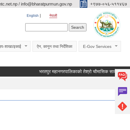
c.net.np / info@bharatpurmun.gov.np
‌‌+९७७-०५६-५११४६७
English
नेपाली
Search form
Search
उप-शाखा/इकाई
ऐन, कानून तथा निर्देशिका
E-Gov Services
भरतपुर महानगरपालिकाको तेश्रो चौमासिक सार्वजनिक सुनुवाई क