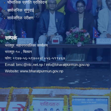
चौमासिक प्रगति प्रतिवेदन
सार्वजनिक सुनुवाई
सार्वजनिक परीक्षण
सम्पर्क
भरतपुर महानगरपालिका कार्यालय
भरतपुर-१० , चितवन
फोन: +९७७-५६-५९७००४/ ०५६-५११४६७
Email:
bmc@ntc.net.np
/
info@bharatpurmun.gov.np
Website:
www.bharatpurmun.gov.np