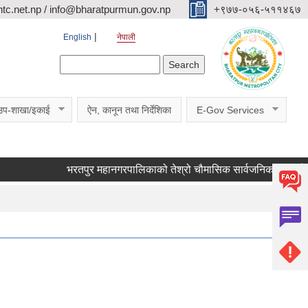
c.net.np / info@bharatpurmun.gov.np
‌‌+९७७-०५६-५११४६७
English
नेपाली
Search form
Search
उप-शाखा/इकाई
ऐन, कानून तथा निर्देशिका
E-Gov Services
भरतपुर महानगरपालिकाको तेश्रो चौमासिक सार्वजनिक सुनुवाई कार्यक्रम स