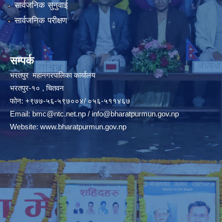
सार्वजनिक सुनुवाई
सार्वजनिक परीक्षण
सम्पर्क
भरतपुर महानगरपालिका कार्यालय
भरतपुर-१० , चितवन
फोन: +९७७-५६-५९७००४/ ०५६-५११४६७
Email:
bmc@ntc.net.np
/
info@bharatpurmun.gov.np
Website:
www.bharatpurmun.gov.np