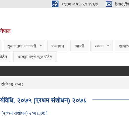
‌‌+९७७-०५६-५११४६७
bmc@nt
,नेपाल
सूचना तथा जानकारी
प्रकाशन
ग्यालरी
सम्पर्क
शाखा/
ोर्टल
भरतपुर मेट्रो न्यूज पोर्टल
थम संशोधन) २०७८
कार्यविधि, २०७५ (प्रथम संशोधन) २०७८
०७५ (प्रथम संशोधन) २०७८.pdf