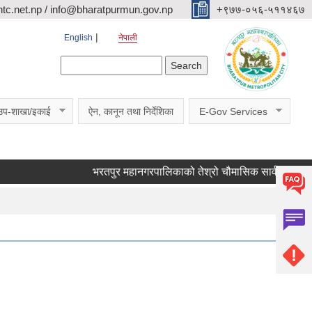
c.net.np / info@bharatpurmun.gov.np
‌‌+९७७-०५६-५११४६७
English
नेपाली
Search form
Search
उप-शाखा/इकाई
ऐन, कानून तथा निर्देशिका
E-Gov Services
भरतपुर महानगरपालिकाको तेश्रो चौमासिक सार्वजनिक सुनुवाई का