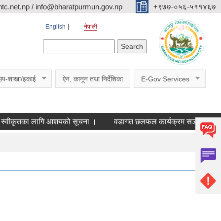
c.net.np / info@bharatpurmun.gov.np
‌‌+९७७-०५६-५११४६७
English
नेपाली
Search form
Search
उप-शाखा/इकाई
ऐन, कानून तथा निर्देशिका
E-Gov Services
ीकृतका लागि आशयको सूचना ।
वडागत छलफल कार्यक्रम सञ्चालन सम्बन्ध