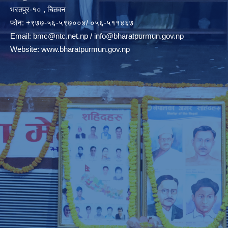
भरतपुर-१० , चितवन
फोन: +९७७-५६-५९७००४/ ०५६-५११४६७
Email:
bmc@ntc.net.np
/
info@bharatpurmun.gov.np
Website:
www.bharatpurmun.gov.np